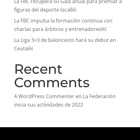
La FBC recupera su Gala anual para premiar a
figuras del deporte local￼
La FBC impulsa la formación continua con
charlas para árbitros y entrenadores￼
La Liga 3×3 de baloncesto hará su debut en
Ceuta￼
Recent
Comments
A WordPress Commenter
en
La Federación
inicia sus actividades de 2022