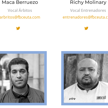
Maca Berruezo
Richy Molinary
Vocal Árbitos
Vocal Entrenadores
arbritos@fbceuta.com
entrenadores@fbceuta.