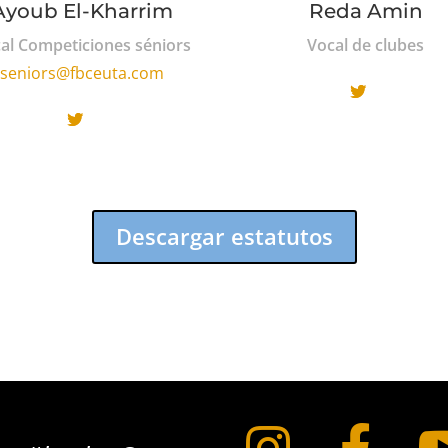
Ayoub El-Kharrim
Reda Amin
al Competiciones séniors
Vocal de clubes
seniors@fbceuta.com
Descargar estatutos

