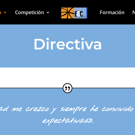
n
Competición
Formación
N
Directiva
ad me crezco y siempre he convivido 
expectativas».