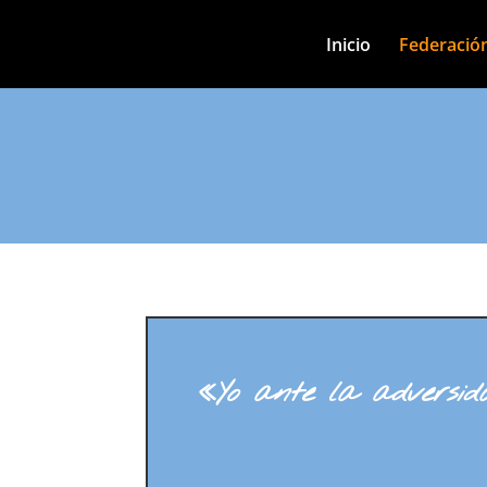
Inicio
Federació
«Yo ante la adversid