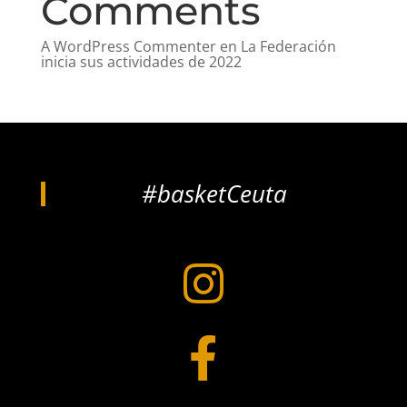
Comments
A WordPress Commenter
en
La Federación
inicia sus actividades de 2022
#basketCeuta

