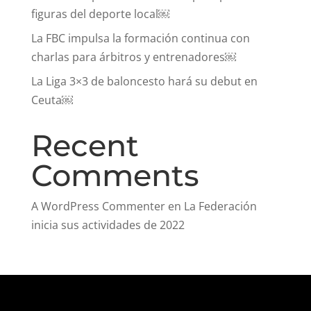
figuras del deporte local￼
La FBC impulsa la formación continua con
charlas para árbitros y entrenadores￼
La Liga 3×3 de baloncesto hará su debut en
Ceuta￼
Recent
Comments
A WordPress Commenter
en
La Federación
inicia sus actividades de 2022