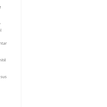
z
y
l
ntar
mité
 sus