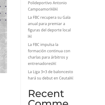
Polideportivo Antonio
Campoamor￼￼
La FBC recupera su Gala
anual para premiar a
figuras del deporte local
￼
La FBC impulsa la
formación continua con
charlas para árbitros y
entrenadores￼
La Liga 3×3 de baloncesto
hará su debut en Ceuta￼
Recent
Comme