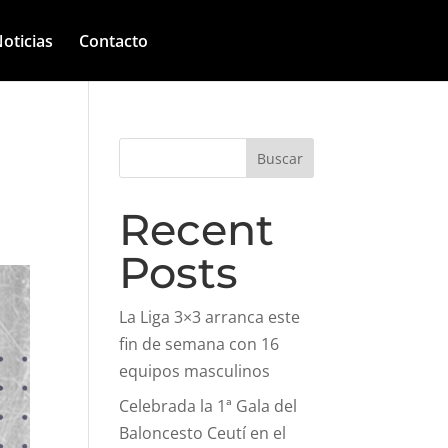
oticias
Contacto
Buscar
Recent
Posts
La Liga 3×3 arranca este
fin de semana con 16
equipos masculinos
Celebrada la 1ª Gala del
Baloncesto Ceutí en el