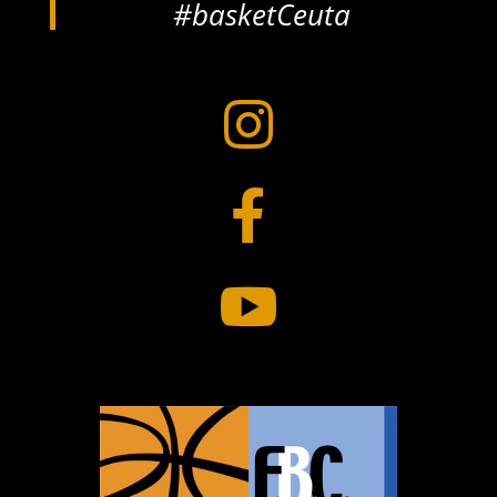
#basketCeuta


