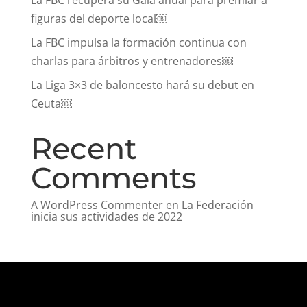
figuras del deporte local￼
La FBC impulsa la formación continua con
charlas para árbitros y entrenadores￼
La Liga 3×3 de baloncesto hará su debut en
Ceuta￼
Recent
Comments
A WordPress Commenter
en
La Federación
inicia sus actividades de 2022