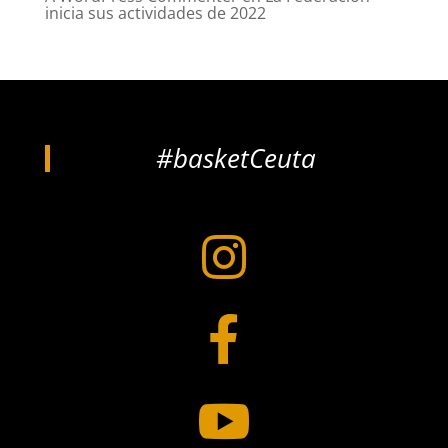
inicia sus actividades de 2022
#basketCeuta


